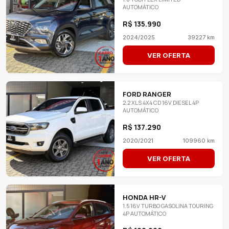
AUTOMÁTICO
R$ 135.990
2024/2025
39227 km
VER OFERTA
FORD RANGER
2.2 XLS 4X4 CD 16V DIESEL 4P
AUTOMÁTICO
R$ 137.290
2020/2021
109960 km
VER OFERTA
HONDA HR-V
1.5 16V TURBO GASOLINA TOURING
4P AUTOMÁTICO