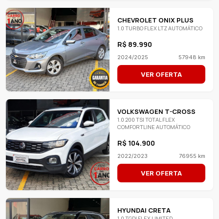
CHEVROLET ONIX PLUS
1.0 TURBO FLEX LTZ AUTOMÁTICO
R$ 89.990
2024/2025
57948 km
VER OFERTA
VOLKSWAGEN T-CROSS
1.0 200 TSI TOTAL FLEX
COMFORTLINE AUTOMÁTICO
R$ 104.900
2022/2023
76955 km
VER OFERTA
HYUNDAI CRETA
1.0 TGDI FLEX LIMITED