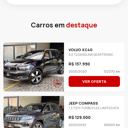
Carros em
destaque
VOLVO XC40
2.0 T4 GASOLINA GEARTRONIC
R$ 137.990
2020/2020
122270 km
VER OFERTA
JEEP COMPASS
1.3 T270 TURBO FLEX LIMITED AT6
R$ 129.000
2022/2022
56500 km