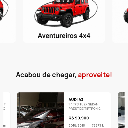
Acabou de chegar,
aproveite!
AUDI A3
PORT
1.4 TFSI FLEX SEDAN
NIC
PRESTIGE TIPTRONIC
R$ 99.900
 km
2018/2019
73573 km