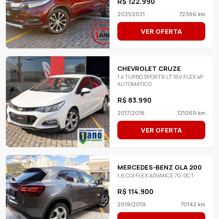
R$ 122.990
2021/2021
72366 km
VER OFERTA
CHEVROLET CRUZE
1.4 TURBO SPORT6 LT 16V FLEX 4P
AUTOMÁTICO
R$ 83.990
2017/2018
121069 km
VER OFERTA
MERCEDES-BENZ GLA 200
1.6 CGI FLEX ADVANCE 7G-DCT
R$ 114.900
2019/2019
70142 km